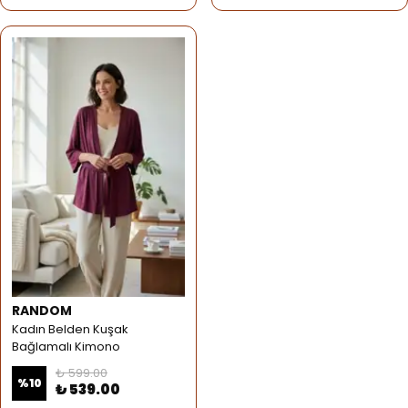
RANDOM
Kadın Belden Kuşak
Bağlamalı Kimono
₺ 599.00
%
10
₺ 539.00