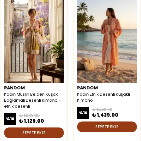
RANDOM
RANDOM
Kadın Müslin Belden Kuşak
Kadın Etnik Desenli Kuşaklı
Bağlamalı Desenli Kimono -
Kimono
etnik desenli
₺ 1,599.00
%
10
₺ 1,439.00
₺ 1,249.00
%
10
₺ 1,129.00
SEPETE EKLE
SEPETE EKLE