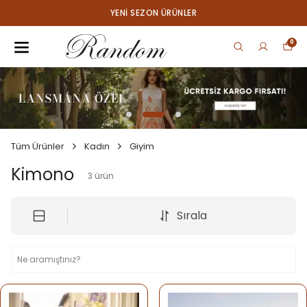
YENI SEZON ÜRÜNLER
0
Tüm Ürünler
Kadın
Giyim
Kimono
3
ürün
Sırala