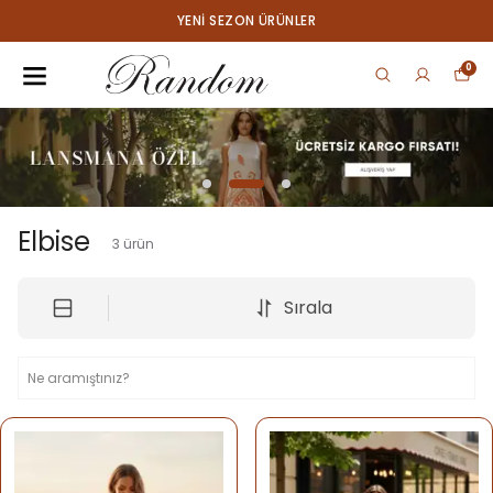
YENI SEZON ÜRÜNLER
0
Elbise
3
ürün
Sırala