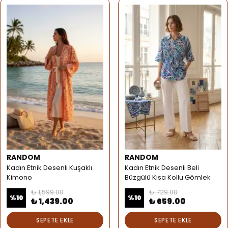
RANDOM
RANDOM
Kadın Etnik Desenli Kuşaklı
Kadın Etnik Desenli Beli
Kimono
Büzgülü Kısa Kollu Gömlek
₺ 1,599.00
₺ 729.00
%
10
%
10
₺ 1,439.00
₺ 659.00
SEPETE EKLE
SEPETE EKLE