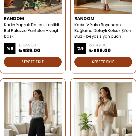
RANDOM
RANDOM
Kadın Yaprak Desenli Lastikli
Kadın V Yaka Boyundan
Bel Palazzo Pantolon - yeşil
Bağlama Detaylı Kolsuz Şifon
baskılı
Bluz - beyaz siyah puan
₺ 649.00
₺ 649.00
%
9
%
9
₺ 589.00
₺ 589.00
SEPETE EKLE
SEPETE EKLE