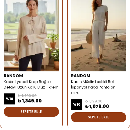
RANDOM
RANDOM
Kadın Lyocell Krep Bağcık
Kadın Müslin Lastikli Bel
Detaylı Uzun Kollu Bluz - krem
İspanyol Paça Pantolon -
ekru
₺ 1,499.00
%
10
₺ 1,349.00
₺ 1,199.00
%
10
₺ 1,079.00
SEPETE EKLE
SEPETE EKLE