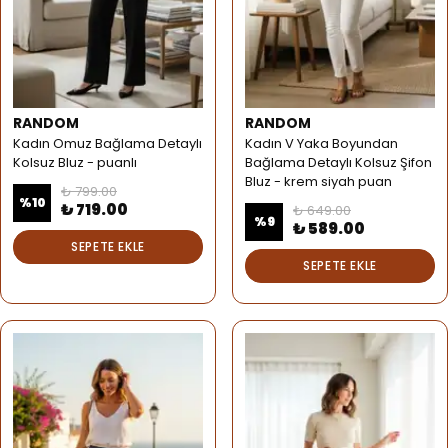
RANDOM
RANDOM
Kadın Omuz Bağlama Detaylı
Kadın V Yaka Boyundan
Kolsuz Bluz - puanlı
Bağlama Detaylı Kolsuz Şifon
Bluz - krem siyah puan
₺ 799.00
%
10
₺ 719.00
₺ 649.00
%
9
₺ 589.00
SEPETE EKLE
SEPETE EKLE