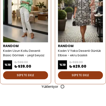
RANDOM
RANDOM
Kadın Uzun Kollu Desenli
Kadın V Yaka Desenli Günlük
Basic Gömlek - yeşil beyaz
Elbise - ekru baskılı
₺ 599.00
₺ 699.00
%
10
%
10
₺ 539.00
₺ 629.00
SEPETE EKLE
SEPETE EKLE
Yükleniyor