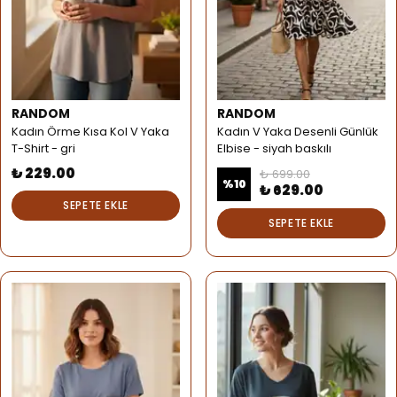
RANDOM
RANDOM
Kadın Örme Kısa Kol V Yaka
Kadın V Yaka Desenli Günlük
T-Shirt - gri
Elbise - siyah baskılı
₺ 229.00
₺ 699.00
%
10
₺ 629.00
SEPETE EKLE
SEPETE EKLE