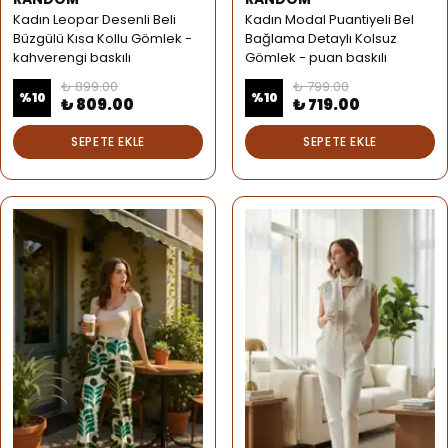
Kadın Leopar Desenli Beli
Kadın Modal Puantiyeli Bel
Büzgülü Kısa Kollu Gömlek -
Bağlama Detaylı Kolsuz
kahverengi baskılı
Gömlek - puan baskılı
₺ 899.00
₺ 799.00
%
10
%
10
₺ 809.00
₺ 719.00
SEPETE EKLE
SEPETE EKLE