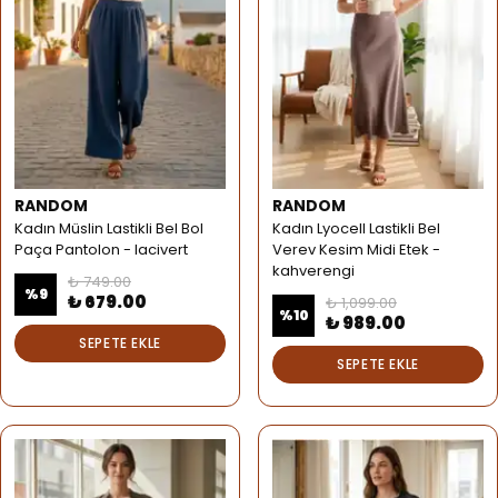
RANDOM
RANDOM
Kadın Müslin Lastikli Bel Bol
Kadın Lyocell Lastikli Bel
Paça Pantolon - lacivert
Verev Kesim Midi Etek -
kahverengi
₺ 749.00
%
9
₺ 679.00
₺ 1,099.00
%
10
₺ 989.00
SEPETE EKLE
SEPETE EKLE