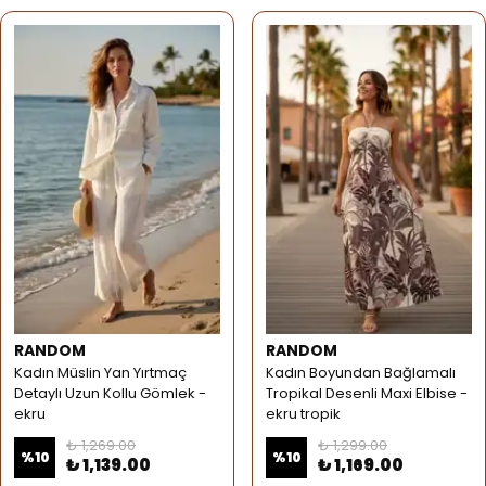
RANDOM
RANDOM
Kadın Müslin Yan Yırtmaç
Kadın Boyundan Bağlamalı
Detaylı Uzun Kollu Gömlek -
Tropikal Desenli Maxi Elbise -
ekru
ekru tropik
₺ 1,269.00
₺ 1,299.00
%
10
%
10
₺ 1,139.00
₺ 1,169.00