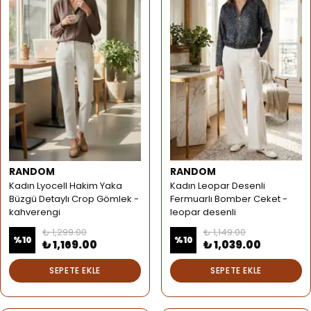
RANDOM
RANDOM
Kadın Lyocell Hakim Yaka
Kadın Leopar Desenli
Büzgü Detaylı Crop Gömlek -
Fermuarlı Bomber Ceket -
kahverengi
leopar desenli
₺ 1,299.00
₺ 1,149.00
%
10
%
10
₺ 1,169.00
₺ 1,039.00
SEPETE EKLE
SEPETE EKLE