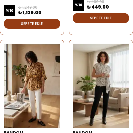
₺ 499.00
%
10
₺ 449.00
₺ 1,249.00
%
10
₺ 1,129.00
SEPETE EKLE
SEPETE EKLE
RANDOM
RANDOM