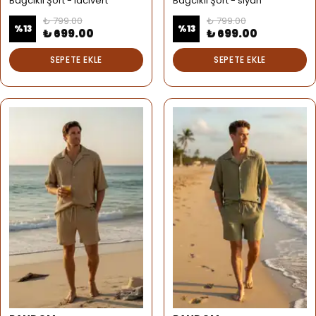
Bağcıklı Şort - lacivert
Bağcıklı Şort - siyah
₺ 799.00
₺ 799.00
%
13
%
13
₺ 699.00
₺ 699.00
SEPETE EKLE
SEPETE EKLE