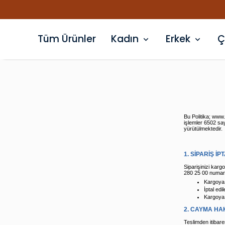
Tüm Ürünler
Kadın
Erkek
Ç
Bu Politika; www
işlemler 6502 sa
yürütülmektedir.
1. SİPARİŞ İPT
Siparişinizi karg
280 25 00 numaral
Kargoya v
İptal edi
Kargoya 
2. CAYMA HAK
Teslimden itibare