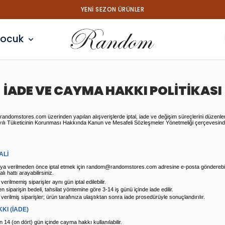
YENI SEZON ÜRÜNLER
ocuk
İADE VE CAYMA HAKKI POLİTİKASI
.randomstores.com üzerinden yapılan alışverişlerde iptal, iade ve değişim süreçlerini düzenl
yılı Tüketicinin Korunması Hakkında Kanun ve Mesafeli Sözleşmeler Yönetmeliği çerçevesin
ALİ
oya verilmeden önce iptal etmek için
random@randomstores.com
adresine e-posta gönderebil
ı hattı arayabilirsiniz.
erilmemiş siparişler aynı gün iptal edilebilir.
len siparişin bedeli, tahsilat yöntemine göre 3-14 iş günü içinde iade edilir.
verilmiş siparişler; ürün tarafınıza ulaştıktan sonra iade prosedürüyle sonuçlandırılır.
KI (İADE)
n 14 (on dört) gün içinde cayma hakkı kullanılabilir.