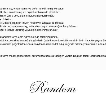
lanılmamış, yıkanmamış ve deforme edilmemiş olmalıdır.
etiketleri sökülmemiş ve orijinal ambalajında olmalıdır.
rlikte fatura veya sipariş belgesi gönderilmelidir.
n Ürünler:
ırı, mayo, bikiniler (hijyen nedeniyle, ambalaj açılmışsa)
rafından açıkça yıkanmış, kullanılmış veya hasara uğratılmış ürünler
özel isteğiyle üretilmiş veya kişiselleştirilmiş ürünler
@randomstores.com
adresine iade talebinizi bildirin.
kili kargo şirketi aracılığıyla gönderin (iade kargo ücreti Alıcıya aittir; ürün hatalı/ayıplıysa Sat
trolünden geçirildikten sonra onaylanan iade bedeli 14 gün içinde ödeme yönteminize iade edil
nk veya model gönderilmesi durumunda ücretsiz değişim yapılır. Değişim talebi teslimden itiba
talebini
random@randomstores.com
veya (224) 280 25 00 üzerinden bildirin.
kta mevcutsa karşılıklı kargo masrafsız olarak değişim yapılır.
ulunmuyorsa iade seçeneği sunulur.
 HATALI ÜRÜN
 veya ürün hatası söz konusuysa kargo teslim tutanağına hasar kaydı düşürülmeli; 48 saat içi
randomstores.com
adresine bildirilmelidir. Bu durumda tüm kargo masrafları Satıcıya aittir.
TEMLER
nka Kartı: 3-14 iş günü içinde iade (banka süreçlerine göre değişir)
FT: 3-5 iş günü içinde iade