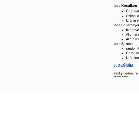
İade Koşulları:
Ürün kul
Orijinal 
Ürünle bi
İade Edilemeye
İç çamaş
Alıcı ta
Alıcının 
İade Süreci:
random
Ürünü yet
Ürün kon
3. DEĞİŞİM
Yanlış beden, re
iletilmelidir.
Değişim 
Ürün sto
Stokta b
4. HASARLI /
Teslimatta hasar
birlikte
random@
5. İADE YÖN
Kredi/Ba
Havale/E
6. İLETİŞİM