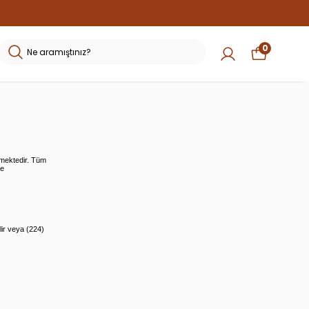
0
emektedir. Tüm
de
ir veya (224)