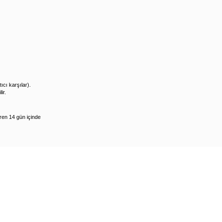
ıcı karşılar).
ir.
ren 14 gün içinde
nde fotoğraflarla