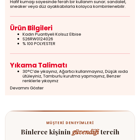
Hafif kumaşı sayesinde ferah bir kullanım sunar; sandalet,
sneaker veya düz ayakkabılarla kolayca kombinlenebilir.
Ürün Bilgileri
Kadın Puantiyeli Kolsuz Elbise
S26RW0124026
% 100 POLYESTER
Yıkama Talimatı
30°C’de yıkayınız, Ağartıcı kullanmayınız, Düşük ısıda
ütüleyiniz, Tamburlu kurutma yapmayınız, Benzer
renklerle yıkayınız
Devamını Göster
MÜŞTERI DENEYIMLERI
Binlerce kişinin
güvendiği
tercih