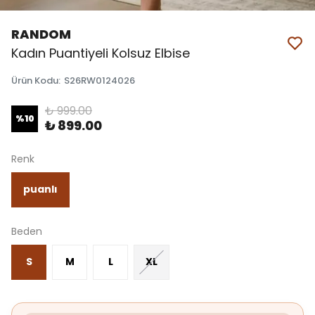
RANDOM
Kadın Puantiyeli Kolsuz Elbise
Ürün Kodu
:
S26RW0124026
₺ 999.00
%
10
₺ 899.00
Renk
puanlı
Beden
S
M
L
XL