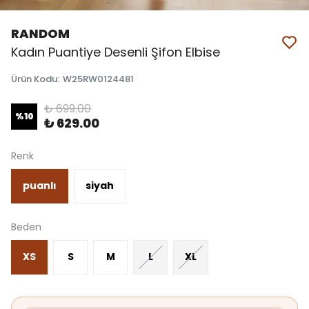
RANDOM
Kadın Puantiye Desenli Şifon Elbise
Ürün Kodu
:
W25RW0124481
₺ 699.00
%
10
₺ 629.00
Renk
puanlı
siyah
Beden
XS
S
M
L
XL