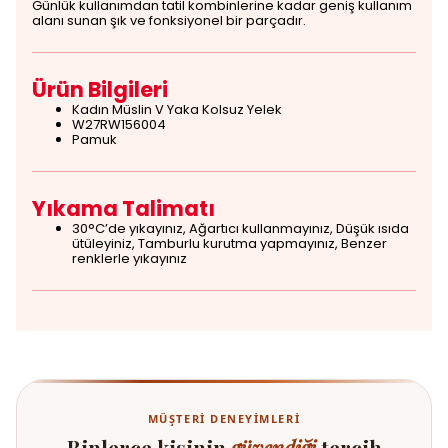
Günlük kullanımdan tatil kombinlerine kadar geniş kullanım
alanı sunan şık ve fonksiyonel bir parçadır.
Ürün Bilgileri
Kadın Müslin V Yaka Kolsuz Yelek
W27RW156004
Pamuk
Yıkama Talimatı
30°C’de yıkayınız, Ağartıcı kullanmayınız, Düşük ısıda
ütüleyiniz, Tamburlu kurutma yapmayınız, Benzer
renklerle yıkayınız
MÜŞTERI DENEYIMLERI
Binlerce kişinin
güvendiği
tercih