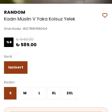
RANDOM
Kadın Müslin V Yaka Kolsuz Yelek
Ürün Kodu
:
W27RW156004
₺ 649.00
%
9
₺ 589.00
Renk
lacivert
Beden
S
M
L
XL
2XL