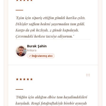
"Eşim için sipariş ettiğim gömlek harika çıktı.
Dikişler sağlam bedeni şaşırmadan tam geldi.
Kargo da çok hızlıydı, 2 günde kapıdaydı.
Çevremdeki herkese tavsiye ediyorum."
Burak Şahin
Ankara
✓ Doğrulanmış alıcı
"
★★★★★
"Düğün için aldığım elbise tam hayalimdekileri
karşıladı. Rengi fotoğraftakiyle birebir aynıydı