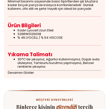
Minimal tasarımı sayesinde basic tişörtlerden şık bluzlara
kadar birçok parça ile kolayca kombinlenebilir. Günlük
kullanım, ofis stili ve şehir hayatı için ideal bir parçadır.
Ürün Bilgileri
Kadın Lyocell Uzun Etek
S26RW0126008
% 46 LYOCELL / % 54 VISCOSE
Yıkama Talimatı
30°C’de yıkayınız, Ağartıcı kullanmayınız, Düşük ısıda
ütüleyiniz, Tamburlu kurutma yapmayınız, Benzer
renklerle yıkayınız
Devamını Göster
MÜŞTERI DENEYIMLERI
Binlerce kişinin
güvendiği
tercih