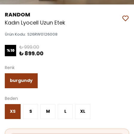
RANDOM
Kadın Lyocell Uzun Etek
Ürün Kodu
:
S26RW0126008
₺ 999.00
%
10
₺ 899.00
Renk
burgundy
Beden
XS
S
M
L
XL