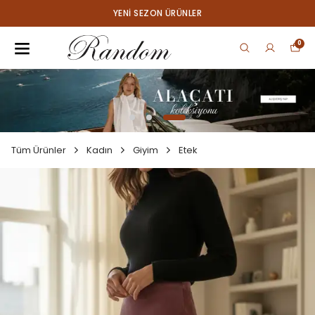
YENI SEZON ÜRÜNLER
0
Tüm Ürünler
Kadın
Giyim
Etek