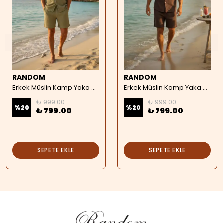
RANDOM
RANDOM
Erkek Müslin Kamp Yaka Kısa Kollu Gömlek - haki
Erkek Müslin Kamp Yaka Kısa Kollu Gömlek - kahverengi
₺ 999.00
₺ 999.00
%
20
%
20
₺ 799.00
₺ 799.00
SEPETE EKLE
SEPETE EKLE