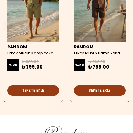
RANDOM
RANDOM
Erkek Müslin Kamp Yaka Kısa Kollu Gömlek - haki
Erkek Müslin Kamp Yaka Kısa Kollu Gömlek - kahverengi
₺ 999.00
₺ 999.00
%
20
%
20
₺ 799.00
₺ 799.00
SEPETE EKLE
SEPETE EKLE