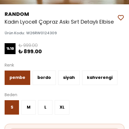
RANDOM
Kadın Lyocell Çapraz Askı Sırt Detaylı Elbise
Ürün Kodu
:
W26RW0124309
₺ 999.00
%
10
₺ 899.00
Renk
pembe
bordo
siyah
kahverengi
Beden
S
M
L
XL