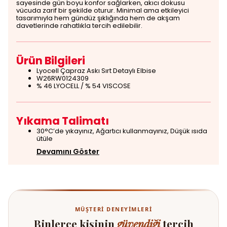
sayesinde gün boyu konfor sağlarken, akıcı dokusu
vücuda zarif bir şekilde oturur. Minimal ama etkileyici
tasarımıyla hem gündüz şıklığında hem de akşam
davetlerinde rahatlıkla tercih edilebilir.
Ürün Bilgileri
Lyocell Çapraz Askı Sırt Detaylı Elbise
W26RW0124309
% 46 LYOCELL / % 54 VISCOSE
Yıkama Talimatı
30°C’de yıkayınız, Ağartıcı kullanmayınız, Düşük ısıda
ütüle
Devamını Göster
MÜŞTERI DENEYIMLERI
Binlerce kişinin
güvendiği
tercih