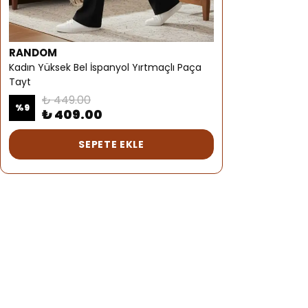
RANDOM
Kadın Yüksek Bel İspanyol Yırtmaçlı Paça
Tayt
₺ 449.00
%
9
₺ 409.00
SEPETE EKLE