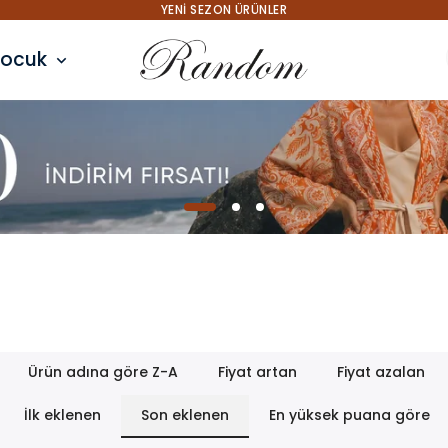
YENI SEZON ÜRÜNLER
ocuk
Ürün adına göre Z-A
Fiyat artan
Fiyat azalan
İlk eklenen
Son eklenen
En yüksek puana göre