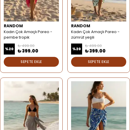
RANDOM
RANDOM
Kadın Çok Amaçlı Pareo -
Kadın Çok Amaçlı Pareo -
pembe tropik
zümrüt yeşili
₺ 499.00
₺ 499.00
%
20
%
20
₺ 399.00
₺ 399.00
SEPETE EKLE
SEPETE EKLE