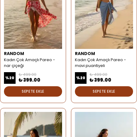
RANDOM
RANDOM
Kadın Çok Amaçlı Pareo -
Kadın Çok Amaçlı Pareo -
nar çiçeği
mavi puantiyeli
₺ 499.00
₺ 499.00
%
20
%
20
₺ 399.00
₺ 399.00
SEPETE EKLE
SEPETE EKLE