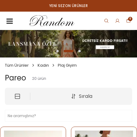
YENI SEZON ÜRÜNLER
0
Tüm Ürünler
Kadın
Plaj Giyim
Pareo
20
ürün
Sırala