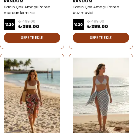
RANDOM
RANDOM
Kadın Çok Amaçlı Pareo -
Kadın Çok Amaçlı Pareo -
mercan kırmızısı
buz mavisi
₺ 499.00
₺ 499.00
%
20
%
20
₺ 399.00
₺ 399.00
SEPETE EKLE
SEPETE EKLE