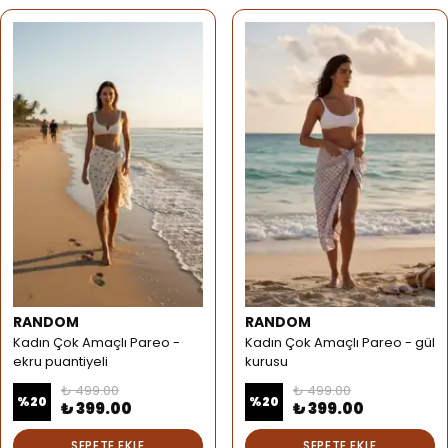
RANDOM
RANDOM
Kadın Çok Amaçlı Pareo -
Kadın Çok Amaçlı Pareo - gül
ekru puantiyeli
kurusu
₺ 499.00
₺ 499.00
%
20
%
20
₺ 399.00
₺ 399.00
SEPETE EKLE
SEPETE EKLE