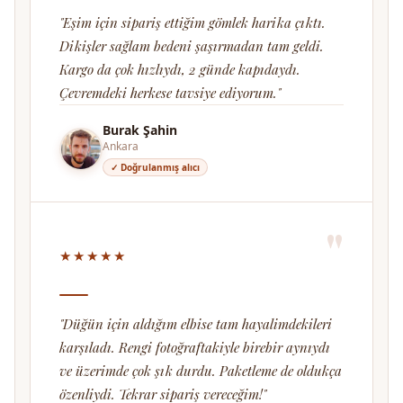
"Eşim için sipariş ettiğim gömlek harika çıktı.
Dikişler sağlam bedeni şaşırmadan tam geldi.
Kargo da çok hızlıydı, 2 günde kapıdaydı.
Çevremdeki herkese tavsiye ediyorum."
Burak Şahin
Ankara
✓ Doğrulanmış alıcı
"
★★★★★
"Düğün için aldığım elbise tam hayalimdekileri
karşıladı. Rengi fotoğraftakiyle birebir aynıydı
ve üzerimde çok şık durdu. Paketleme de oldukça
özenliydi. Tekrar sipariş vereceğim!"