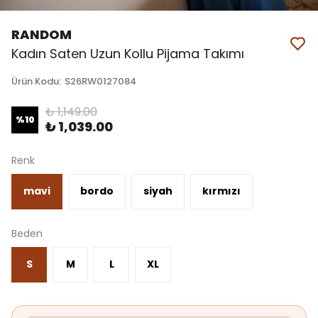
RANDOM
Kadın Saten Uzun Kollu Pijama Takımı
Ürün Kodu
:
S26RW0127084
₺ 1,149.00
%
10
₺ 1,039.00
Renk
mavi
bordo
siyah
kırmızı
Beden
S
M
L
XL