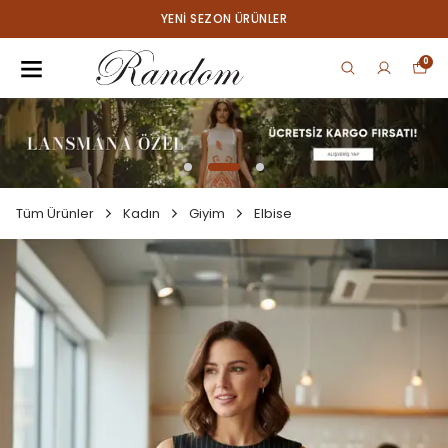
YENI SEZON ÜRÜNLER
0
Tüm Ürünler
Kadın
Giyim
Elbise