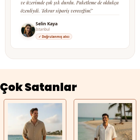
ve üzerimde çok şık durdu. Paketleme de oldukça
özenliydi. Tekrar sipariş vereceğim!"
Selin Kaya
İstanbul
✓ Doğrulanmış alıcı
Çok Satanlar