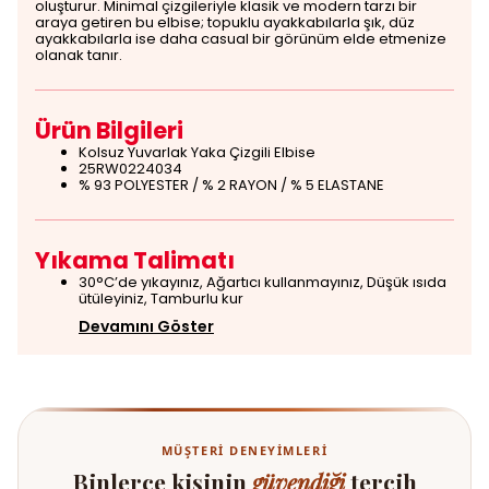
oluşturur. Minimal çizgileriyle klasik ve modern tarzı bir
araya getiren bu elbise; topuklu ayakkabılarla şık, düz
ayakkabılarla ise daha casual bir görünüm elde etmenize
olanak tanır.
Ürün Bilgileri
Kolsuz Yuvarlak Yaka Çizgili Elbise
25RW0224034
% 93 POLYESTER / % 2 RAYON / % 5 ELASTANE
Yıkama Talimatı
30°C’de yıkayınız, Ağartıcı kullanmayınız, Düşük ısıda
ütüleyiniz, Tamburlu kur
Devamını Göster
MÜŞTERI DENEYIMLERI
Binlerce kişinin
güvendiği
tercih