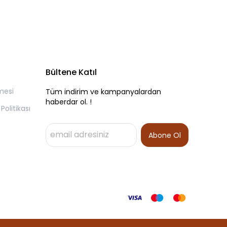
Bültene Katıl
mesi
Tüm indirim ve kampanyalardan
haberdar ol. !
olitikası
Abone Ol