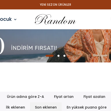
YENI SEZON ÜRÜNLER
ocuk
Ürün adına göre Z-A
Fiyat artan
Fiyat azalan
İlk eklenen
Son eklenen
En yüksek puana göre