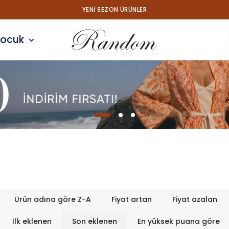
YENI SEZON ÜRÜNLER
ocuk
Ürün adına göre Z-A
Fiyat artan
Fiyat azalan
İlk eklenen
Son eklenen
En yüksek puana göre