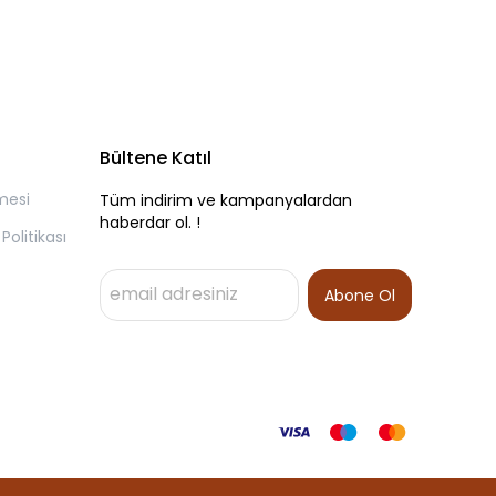
Bültene Katıl
mesi
Tüm indirim ve kampanyalardan
haberdar ol. !
olitikası
Abone Ol